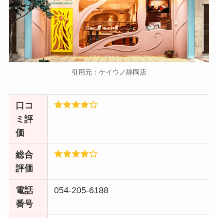
引用元：ケイウノ静岡店
口コ
ミ評
価
総合
評価
電話
054-205-6188
番号