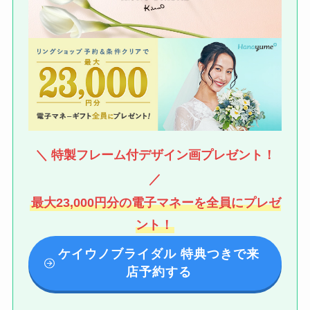
＼ 特製フレーム付デザイン画プレゼント！
／
最大23,000円分の電子マネーを全員にプレゼ
ント！
ケイウノブライダル 特典つきで来
店予約する