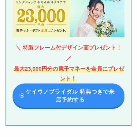
＼ 特製フレーム付デザイン画プレゼント！
／
最大23,000円分の電子マネーを全員にプレゼ
ント！
ケイウノブライダル 特典つきで来
店予約する