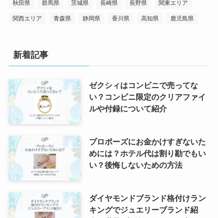
秋田県
群馬県
茨城県
長崎県
長野県
関東エリア
関西エリア
青森県
静岡県
香川県
高知県
鹿児島県
新着記事
ゼクシィはコンビニで売ってな
い？コンビニ限定のクリアファイ
ルや付録について紹介
プロポーズにお金かけすぎないた
めには？ホテル代は割り勘でもい
い？後悔しないための方法
ダイヤモンドブランド格付けラン
キングでジュエリーブランド紹