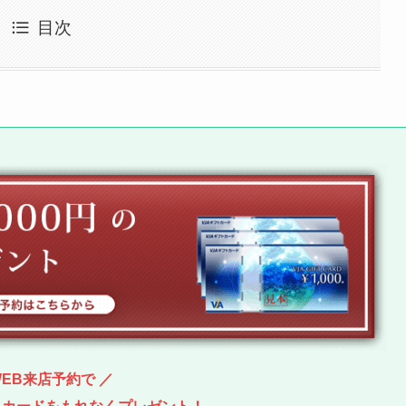
目次
WEB来店予約で ／