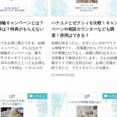
指輪キャンペーンとは？
ハナユメとゼクシィを比較！キャ
件は？特典がもらえない
ペーンや相談カウンターなども調
査！併用はできる？
ングをお得に購入できる、結婚
結婚が決まったら、まずしたいのがブライ
ャンペーン。 そんななかで
ル情報サイト。 式場選びからブライダル
の指輪キャンペーンは、最大
グの情報だけでなく、結婚に関わるタメに
分の電子マネーギフトがもらえた
る情報まで発信されています。 そんな結
10％の割引ととってもお得な
報サイトで特に注目なのが、お得に式場を
 そこで今回は、ハナユメの
約できたり、ブライダルリングを購入...
2025年1月19日
ハナユメ
ハナ