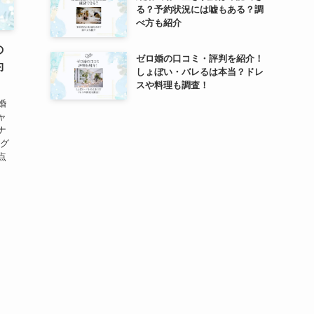
る？予約状況には嘘もある？調
べ方も紹介
の
ゼロ婚の口コミ・評判を紹介！
約
しょぼい・バレるは本当？ドレ
スや料理も調査！
婚
ャ
ナ
ング
点