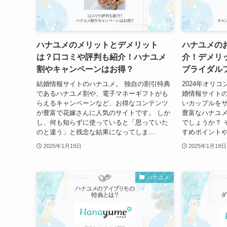
ハナユメのメリットとデメリット
ハナユメの
は？口コミや評判も紹介！ハナユメ
介！デメリ
割やキャンペーンはお得？
ブライダル
結婚情報サイトのハナユメ。 独自の割引特典
2024年オリ
であるハナユメ割や、電子マネーギフトがも
婚情報サイトの
らえるキャンペーンなど、お得なコンテンツ
いカップルを
が豊富で花嫁さんに人気のサイトです。 しか
豊富なハナユ
し、何も知らずに使っていると「思っていた
でしょうか？ 
のと違う」と残念な結果になってしま...
すめポイントや
2025年1月19日
2025年1月19日
ハナユメ