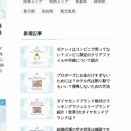
関東エリア
関西エリア
青森県
静岡県
香川県
高知県
鹿児島県
婚
場
新着記事
ナ
ゼクシィはコンビニで売ってな
報
い？コンビニ限定のクリアファ
方に
イルや付録について紹介
結婚
引
プロポーズにお金かけすぎない
ためには？ホテル代は割り勘で
もいい？後悔しないための方法
ダイヤモンドブランド格付けラ
ユメ
ンキングでジュエリーブランド
紹介！世界3大ダイヤモンドブ
ランドは？
結婚式場の空き状況は確認でき