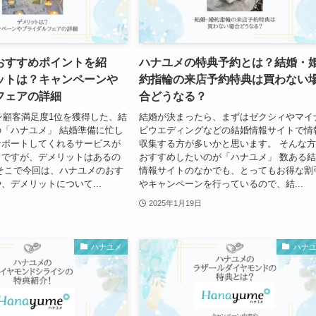
おすすめポイントを紹
ハナユメの特典予約とは？結婚・
ットは？キャンペーンや
約指輪の来店予約特典は買わない
フェアの詳細
合どうなる？
コン顧客満足度1位を獲得した、結
結婚が決まったら、まずはゼクシィやマイ
「ハナユメ」 結婚準備に忙し
ビウエディングなどの結婚情報サイトで情
サポートしてくれるサービスが
収集する方が多いかと思います。 そんな
メですが、デメリットはあるの
おすすめしたいのが「ハナユメ」 数ある
そこで今回は、ハナユメのおす
情報サイトのなかでも、とってもお得な割
、デメリットについて...
やキャンペーンを行っているので、結...
2025年1月19日
ハナユメ
ハナ